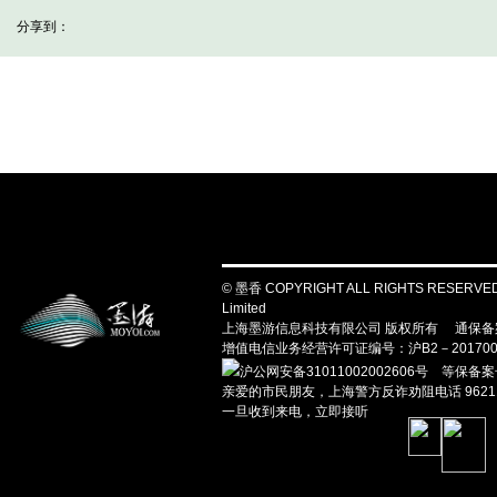
分享到：
© 墨香 COPYRIGHT ALL RIGHTS RESERVED. M
Limited
上海墨游信息科技有限公司 版权所有
通保备案
增值电信业务经营许可证编号：沪B2－201700
沪公网安备31011002002606号
等保备案号：
亲爱的市民朋友，上海警方反诈劝阻电话 962
一旦收到来电，立即接听