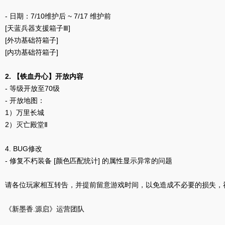
- 日期：7/10维护后 ~ 7/17 维护前
[天蓝兵器支援箱子Ⅲ]
[外功基础符箱子]
[内功基础符箱子]
2. 【铁血丹心】开放内容
- 等级开放至70级
- 开放地图：
1）万里长城
2）灭亡殿堂Ⅱ
4. BUG修改
- 修复不朽装备 [颜色匹配统计] 的属性显示异常的问题
请各位玩家相互转告，并提前留意游戏时间，以免造成不必要的损失，
《新墨香.源启》运营团队